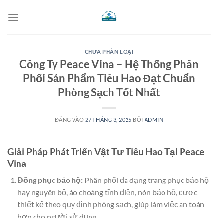
Bỏ
qua
nội
dung
CHƯA PHÂN LOẠI
Công Ty Peace Vina – Hệ Thống Phân
Phối Sản Phẩm Tiêu Hao Đạt Chuẩn
Phòng Sạch Tốt Nhất
ĐĂNG VÀO
27 THÁNG 3, 2025
BỞI
ADMIN
Giải Pháp Phát Triển Vật Tư Tiêu Hao Tại Peace
Vina
Đồng phục bảo hộ:
Phân phối đa dạng trang phục bảo hộ
hay nguyên bộ, áo choàng tĩnh điện, nón bảo hộ, được
thiết kế theo quy định phòng sạch, giúp làm việc an toàn
hơn cho người sử dụng.