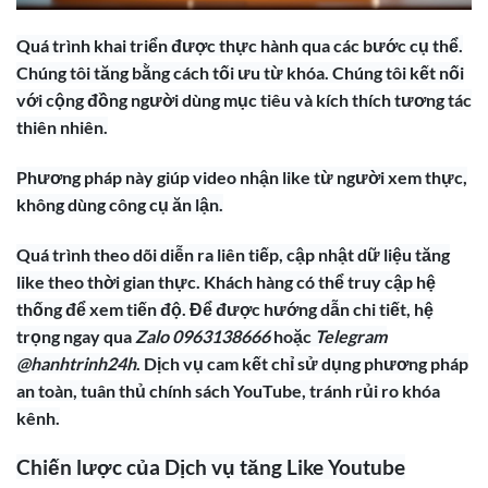
Quá trình khai triển được thực hành qua các bước cụ thể.
Chúng tôi tăng bằng cách tối ưu từ khóa. Chúng tôi kết nối
với cộng đồng người dùng mục tiêu và kích thích tương tác
thiên nhiên.
Phương pháp này giúp video nhận like từ người xem thực,
không dùng công cụ ăn lận.
Quá trình theo dõi diễn ra liên tiếp, cập nhật dữ liệu tăng
like theo thời gian thực. Khách hàng có thể truy cập hệ
thống để xem tiến độ. Để được hướng dẫn chi tiết, hệ
trọng ngay qua
Zalo 0963138666
hoặc
Telegram
@hanhtrinh24h
. Dịch vụ cam kết chỉ sử dụng phương pháp
an toàn, tuân thủ chính sách YouTube, tránh rủi ro khóa
kênh.
Chiến lược của Dịch vụ tăng Like Youtube