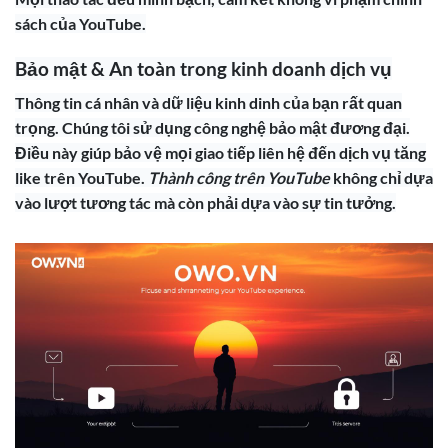
sách của YouTube.
Bảo mật & An toàn trong kinh doanh dịch vụ
Thông tin cá nhân và dữ liệu kinh dinh của bạn rất quan
trọng. Chúng tôi sử dụng công nghệ bảo mật đương đại.
Điều này giúp bảo vệ mọi giao tiếp liên hệ đến dịch vụ tăng
like trên YouTube.
Thành công trên YouTube
không chỉ dựa
vào lượt tương tác mà còn phải dựa vào sự tin tưởng.