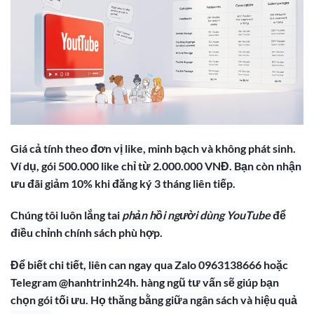
Giá cả tính theo đơn vị like, minh bạch và không phát sinh.
Ví dụ, gói 500.000 like chỉ từ 2.000.000 VNĐ. Bạn còn nhận
ưu đãi giảm 10% khi đăng ký 3 tháng liên tiếp.
Chúng tôi luôn lắng tai
phản hồi người dùng YouTube
để
điều chỉnh chính sách phù hợp.
Để biết chi tiết, liên can ngay qua Zalo 0963138666 hoặc
Telegram @hanhtrinh24h. hàng ngũ tư vấn sẽ giúp bạn
chọn gói tối ưu. Họ thăng bằng giữa ngân sách và hiệu quả