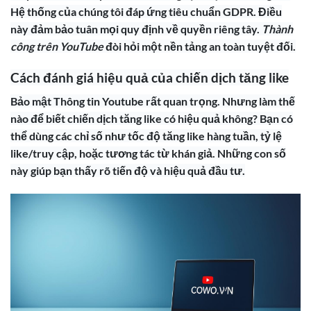
Hệ thống của chúng tôi đáp ứng tiêu chuẩn GDPR. Điều
này đảm bảo tuân mọi quy định về quyền riêng tây.
Thành
công trên YouTube
đòi hỏi một nền tảng an toàn tuyệt đối.
Cách đánh giá hiệu quả của chiến dịch tăng like
Bảo mật Thông tin Youtube rất quan trọng. Nhưng làm thế
nào để biết chiến dịch tăng like có hiệu quả không? Bạn có
thể dùng các chỉ số như tốc độ tăng like hàng tuần, tỷ lệ
like/truy cập, hoặc tương tác từ khán giả. Những con số
này giúp bạn thấy rõ tiến độ và hiệu quả đầu tư.