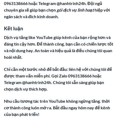
0963138666 hoặc Telegram @hanhtrinh24h. Đội ngũ
chuyên gia sẽ giúp bạn chọn
gói dịch vụ linh hoạt
hiệp với
ngân sách và đích kinh doanh.
Kết luận
Dịch vụ tăng like YouTube giúp kênh của bạn rộng hơn và
đáng tin cậy hơn. Để thành công, bạn cần có chiến lược tốt
và nội dung hay. An toàn và hiệu quả là điều chúng tôi quan
hoài nhất.
Chỉ cần một bước nhỏ để bắt đầu: liên hệ với chúng tôi để
được tham vấn miễn phí. Gọi Zalo 0963138666 hoặc
Telegram @hanhtrinh24h. Chúng tôi sẵn sàng giúp bạn
chọn dịch vụ thích hợp.
Nhu cầu tương tác trên YouTube không ngừng tăng. thời
cơ thành công luôn mở ra. Bắt đầu ngay hôm nay để kênh
của bạn phát triển!