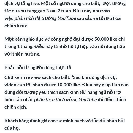
dịch vụ tăng like. Một số người dùng cho biết, lượt tương
tác của họ tăng gấp 3 sau 2 tuần. Điều này nhờ vào
việc
phân tích thị trường YouTube
sâu sắc và tối ưu hóa
chiến lược.
Một kênh giáo dục về công nghệ đạt được 50.000 like chỉ
trong 1 tháng. Điều này là nhờ họ tụ họp vào nội dung hạp
với thiên hướng.
Phản hồi từ người dùng thực tế
Chủ kênh review sách cho biết: “Sau khi dùng dịch vụ,
video của tôi nhận được 10.000 like. Điều này giúp tiếp cận
đúng đối tượng yêu thích sách kinh tế.” hàng ngũ hỗ trợ
luôn cập nhật
phân tách thị trường YouTube
để điều chỉnh
chiến dịch.
Khách hàng đánh giá cao sự minh bạch và tốc độ phản hồi
của họ.