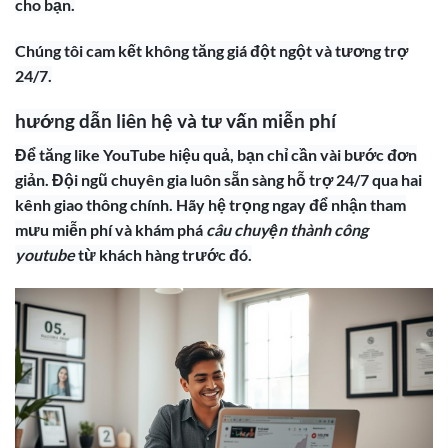
cho bạn.
Chúng tôi cam kết không tăng giá đột ngột và tương trợ
24/7.
hướng dẫn liên hệ và tư vấn miễn phí
Để tăng like YouTube hiệu quả, bạn chỉ cần vài bước đơn
giản. Đội ngũ chuyên gia luôn sẵn sàng hỗ trợ 24/7 qua hai
kênh giao thông chính. Hãy hệ trọng ngay để nhận tham
mưu miễn phí và khám phá
câu chuyện thành công
youtube
từ khách hàng trước đó.