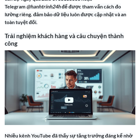
Telegram
@hanhtrinh24h
để được tham vấn cách đo
lường riêng. đảm bảo dữ liệu luôn được cập nhật và an
toàn tuyệt đối.
Trải nghiệm khách hàng và câu chuyện thành
công
Nhiều kênh YouTube đã thấy sự tăng trưởng đáng kể nhờ