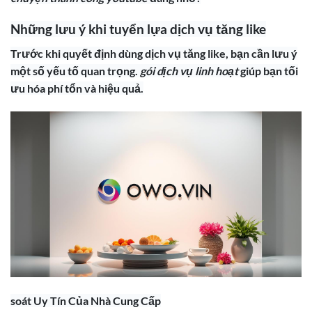
Những lưu ý khi tuyển lựa dịch vụ tăng like
Trước khi quyết định dùng dịch vụ tăng like, bạn cần lưu ý
một số yếu tố quan trọng.
gói dịch vụ linh hoạt
giúp bạn tối
ưu hóa phí tổn và hiệu quả.
soát Uy Tín Của Nhà Cung Cấp