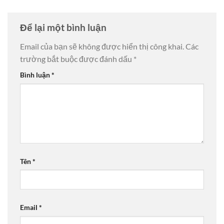
Để lại một bình luận
Email của bạn sẽ không được hiển thị công khai.
Các
trường bắt buộc được đánh dấu
*
Bình luận
*
Tên
*
Email
*