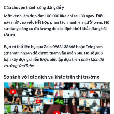
Câu chuyện thành công đáng để ý
Một kênh làm đẹp đạt 100.000 like chỉ sau 30 ngày. Điều
này nhờ vào việc kết hợp phân tách hành vi người xem. Họ
sử dụng công cụ đo lường để xác định thời khắc đăng bài
tối ưu.
Bạn có thể liên hệ qua Zalo 0963138666 hoặc Telegram
@hanhtrinh24h để được tham vấn miễn phí. Họ sẽ giúp
bạn xây dựng chiến lược biệt lập dựa trên
phân tách thị
trường YouTube
.
So sánh với các dịch vụ khác trên thị trường