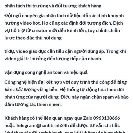
phân tách thị trường và đối tượng khách hàng
Đội ngũ chuyên gia phân tách dữ liệu để xác định khuynh
hướng video hot. Họ cũng xác định đối tượng đích. Dịch
vụ hỗ trợ từ creator mới đến kênh lớn, tùy chỉnh chiến
lược theo đặc thù nội dung.
tỉ dụ, video giáo dục cần tiếp cận người dùng áp. Trong khi
video giải trí hướng đến lượng tiếp cận nhanh.
vận dụng công nghệ an toàn và hiệu quả
Công nghệ hiện đại kết hợp với quy trình thủ công để
tăng
like chất lượng
vững bền. Hệ thống tự động hóa theo dõi
phản ứng của người dùng. Điều này ngăn chặn spam và bảo
đảm tương tác thiên nhiên.
Khách hàng có thể liên quan ngay qua Zalo 0963138666
hoặc Telegram @hanhtrinh24h để được tư vấn chi tiết.
Mọi thao tác đều minh bạch, cam kết không vi phạm chính