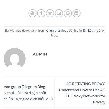
Bài viết này được đăng trong
Chưa phân loại
. Đánh dấu
liên kết thường
trực
.
ADMIN
4G ROTATING PROXY:
Vào group Telegram Blog
Understand How to Use 4G
Ngoại Hối – Nơi cập nhật
LTE Proxy Networks for
chiến lược giao dịch hiệu quả
Privacy