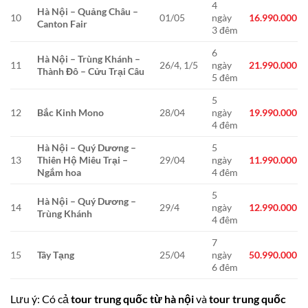
4
Hà Nội – Quảng Châu –
10
01/05
ngày
16.990.000
Canton Fair
3 đêm
6
Hà Nội – Trùng Khánh –
11
26/4, 1/5
ngày
21.990.000
Thành Đô – Cửu Trại Câu
5 đêm
5
12
Bắc Kinh Mono
28/04
ngày
19.990.000
4 đêm
Hà Nội – Quý Dương –
5
13
Thiên Hộ Miêu Trại –
29/04
ngày
11.990.000
Ngắm hoa
4 đêm
5
Hà Nội – Quý Dương –
14
29/4
ngày
12.990.000
Trùng Khánh
4 đêm
7
15
Tây Tạng
25/04
ngày
50.990.000
6 đêm
Lưu ý: Có cả
tour trung quốc từ hà nội
và
tour trung quốc