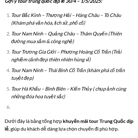
Gợi ý tour trung quốc dịp lễ 30/4 – 1/5/2025:
Tour Bắc Kinh – Thượng Hải – Hàng Châu – Tô Châu
(Khám phá văn hóa, lịch sử, phố cổ)
Tour Nam Ninh – Quảng Châu – Thâm Quyến (Thiên
đường mua sắm & công nghệ)
Tour Trương Gia Giới – Phượng Hoàng Cổ Trấn (Trải
nghiệm cảnh đẹp thiên nhiên hùng vĩ)
Tour Nam Ninh – Thái Bình Cổ Trấn (khám phá cổ trấn
tuyệt đẹp)
Tour Hà Khẩu – Bình Biên – Kiến Thủy ( chụp ảnh cùng
những đóa hoa tuyệt sắc)
Dưới đây là bảng tổng hợp
khuyến mãi tour Trung Quốc dịp
lễ
, giúp du khách dễ dàng lựa chọn chuyến đi phù hợp.