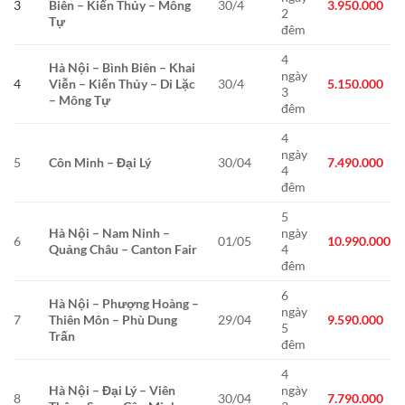
3
Biên – Kiến Thủy – Mông
30/4
3.950.000
2
Tự
đêm
4
Hà Nội – Bình Biên – Khai
ngày
4
Viễn – Kiến Thủy – Di Lặc
30/4
5.150.000
3
– Mông Tự
đêm
4
ngày
5
Côn Minh – Đại Lý
30/04
7.490.000
4
đêm
5
Hà Nội – Nam Ninh –
ngày
6
01/05
10.990.000
Quảng Châu – Canton Fair
4
đêm
6
Hà Nội – Phượng Hoàng –
ngày
7
Thiên Môn – Phù Dung
29/04
9.590.000
5
Trấn
đêm
4
Hà Nội – Đại Lý – Viên
ngày
8
30/04
7.790.000