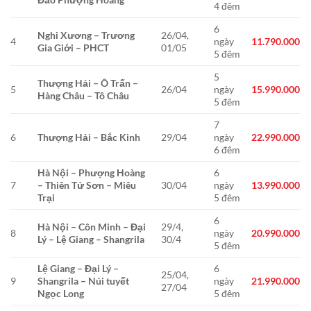
4 đêm
6
Nghi Xương – Trương
26/04,
4
ngày
11.790.000
Gia Giới – PHCT
01/05
5 đêm
5
Thượng Hải – Ô Trấn –
5
26/04
ngày
15.990.000
Hàng Châu – Tô Châu
5 đêm
7
6
Thượng Hải – Bắc Kinh
29/04
ngày
22.990.000
6 đêm
Hà Nội – Phượng Hoàng
6
7
– Thiên Tử Sơn – Miêu
30/04
ngày
13.990.000
Trại
5 đêm
6
Hà Nội – Côn Minh – Đại
29/4,
8
ngày
20.990.000
Lý – Lệ Giang – Shangrila
30/4
5 đêm
Lệ Giang – Đại Lý –
6
25/04,
9
Shangrila – Núi tuyết
ngày
21.990.000
27/04
Ngọc Long
5 đêm