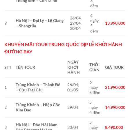
Thông Sơn – Côn Minh
3
đêm
6
26/04,
Hà Nội – Đại Lý – Lệ Giang
ngày
9
29/04,
13.990.000
– Shangrila
5
30/04
đêm
KHUYẾN MÃI TOUR TRUNG QUỐC DỊP LỄ KHỞI HÀNH
ĐƯỜNG BAY
NGÀY
THỜI
STT
TÊN TOUR
KHỞI
GIÁ TOUR
GIAN
HÀNH
6
Trùng Khánh – Thành Đô
26/04,
1
ngày
21.990.000
– Cửu Trại Câu
01/05
5 đêm
5
Trùng Khánh – Hiệp Cốc
2
29/04
ngày
14.990.000
Kim Đao
4 đêm
5
Hà Nội – Đảo Hải Nam –
3
30/04
ngày
8.490.000
Đảo Phượng Hoàng