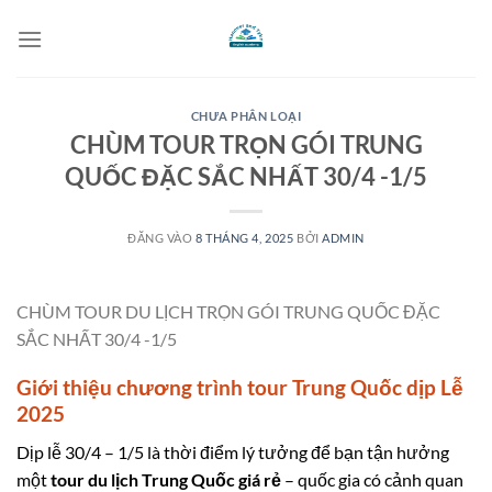
Bỏ
qua
nội
dung
CHƯA PHÂN LOẠI
CHÙM TOUR TRỌN GÓI TRUNG
QUỐC ĐẶC SẮC NHẤT 30/4 -1/5
ĐĂNG VÀO
8 THÁNG 4, 2025
BỞI
ADMIN
CHÙM TOUR DU LỊCH TRỌN GÓI TRUNG QUỐC ĐẶC
SẮC NHẤT 30/4 -1/5
Giới thiệu chương trình tour Trung Quốc dịp Lễ
2025
Dịp lễ 30/4 – 1/5 là thời điểm lý tưởng để bạn tận hưởng
một
tour du lịch Trung Quốc giá rẻ
– quốc gia có cảnh quan