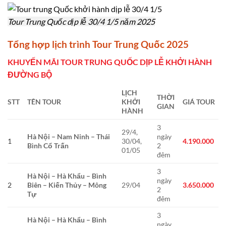
Tour Trung Quốc dịp lễ 30/4 1/5 năm 2025
Tổng hợp lịch trình Tour Trung Quốc 2025
KHUYẾN MÃI TOUR TRUNG QUỐC DỊP LỄ KHỞI HÀNH
ĐƯỜNG BỘ
LỊCH
THỜI
STT
TÊN TOUR
KHỞI
GIÁ TOUR
GIAN
HÀNH
3
29/4,
Hà Nội – Nam Ninh – Thái
ngày
1
30/04,
4.190.000
Bình Cổ Trấn
2
01/05
đêm
3
Hà Nội – Hà Khẩu – Bình
ngày
2
Biên – Kiến Thủy – Mông
29/04
3.650.000
2
Tự
đêm
3
Hà Nội – Hà Khẩu – Bình
ngày