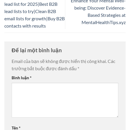
Enhance Your Mental Well-
lead list for 2025|Best B2B
being: Discover Evidence-
lead lists to try|Clean B2B
Based Strategies at
email lists for growth|Buy B2B
MentalHealthTips.xyz
contacts with results
Để lại một bình luận
Email của bạn sẽ không được hiển thị công khai.
Các
trường bắt buộc được đánh dấu
*
Bình luận
*
Tên
*