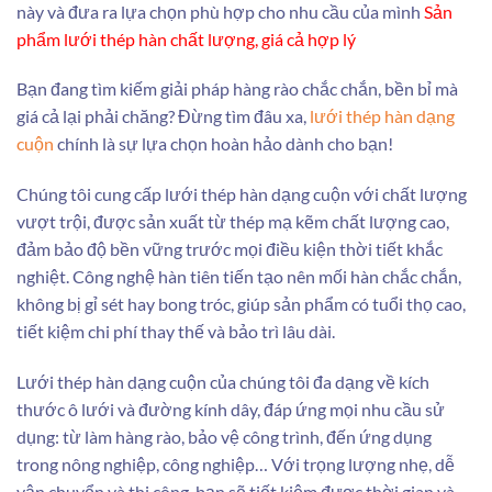
này và đưa ra lựa chọn phù hợp cho nhu cầu của mình
Sản
phẩm lưới thép hàn chất lượng, giá cả hợp lý
Bạn đang tìm kiếm giải pháp hàng rào chắc chắn, bền bỉ mà
giá cả lại phải chăng? Đừng tìm đâu xa,
lưới thép hàn dạng
cuộn
chính là sự lựa chọn hoàn hảo dành cho bạn!
Chúng tôi cung cấp lưới thép hàn dạng cuộn với chất lượng
vượt trội, được sản xuất từ thép mạ kẽm chất lượng cao,
đảm bảo độ bền vững trước mọi điều kiện thời tiết khắc
nghiệt. Công nghệ hàn tiên tiến tạo nên mối hàn chắc chắn,
không bị gỉ sét hay bong tróc, giúp sản phẩm có tuổi thọ cao,
tiết kiệm chi phí thay thế và bảo trì lâu dài.
Lưới thép hàn dạng cuộn của chúng tôi đa dạng về kích
thước ô lưới và đường kính dây, đáp ứng mọi nhu cầu sử
dụng: từ làm hàng rào, bảo vệ công trình, đến ứng dụng
trong nông nghiệp, công nghiệp… Với trọng lượng nhẹ, dễ
vận chuyển và thi công, bạn sẽ tiết kiệm được thời gian và