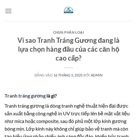
Bỏ
qua
nội
dung
CHƯA PHÂN LOẠI
Vì sao Tranh Tráng Gương đang là
lựa chọn hàng đầu của các căn hộ
cao cấp?
ĐĂNG VÀO
16 THÁNG 5, 2025
BỞI
ADMIN
Tranh tráng gương
là gì?
Tranh tráng gương là dòng tranh nghệ thuật hiện đại được
sản xuất bằng công nghệ in UV trực tiếp lên bề mặt vật liệu
như mica hoặc composite, sau đó phủ một lớp kính gương
bóng mịn. Lớp kính này không chỉ giúp bảo vệ tranh mà còn
tạo hiệu ứng phản chiếu ánh sáng độc đáo, khiến bức tranh