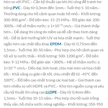
hơn so với PVC.– Cần kỹ thuật cao khi thi công để tránh hư
hỏng.
PVC
– Dày từ 0,3mm đến 1mm.– Tuổi thọ 5-10 năm.–
Thường dùng cho hồ cảnh quan hoặc hồ nhỏ.– Khối lượng:
300-800 g/m².– Độ bền kéo: 15-25 MPa.– Độ giãn dài: 200-
300%.– Hệ số thấm nước: ≤ 1×10⁻¹² cm/s.– Giá thành thấp
hơn.– Dễ dàng thi công do mềm và dễ cắt theo hình dáng
hồ.– Dễ bị ảnh hưởng bởi UV và hóa chất mạnh.– Tuổi thọ
ngắn hơn các chất liệu khác.
EPDM
– Dày từ 0,75mm đến
1,5mm.– Tuổi thọ 30-50 năm.– Phù hợp cho hồ cảnh quan và
hồ xử lý nước thải.– Khối lượng: 500-1200 g/m².– Độ bền
kéo: 9-12 MPa.– Độ giãn dài: >300%.– Hệ số thấm nước: ≤
1×10⁻¹⁵ cm/s.– Dẻo dai, linh hoạt, chịu mài mòn và hóa chất
tốt.– Khả năng co giãn rất tốt, chịu nhiệt độ từ -45°C đến
100°C.– Độ bền cao nhất trong các loại bạt.– Giá thành cao
hơn nhiều so với HDPE và PVC.– Khó tìm nguồn cung và yêu
cầu kỹ thuật thi công cao.
LLDPE
– Dày từ 0,4mm đến
1,5mm.– Tuổi thọ 10-15 năm.– Phù hợp cho hồ nuôi trồng
thủy sản, hồ chứa nước nông nghiệp.– Khối lượng: 350-950