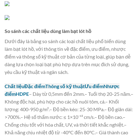
So sánh các chất liệu dùng làm bạt lót hồ
Dưới đây là bảng so sánh các loại chất liệu phổ biến dùng
làm bạt lót hồ, với thông tin về đặc điểm, ưu điểm, nhược
điểm và thông số kỹ thuật cơ bản của từng loại, giúp bạn dễ
dàng lựa chọn loại bạt phù hợp dựa trên mục đích sử dụng,
yêu cầu kỹ thuật và ngân sách.
Chất liệuĐặc điểmThông số kỹ thuậtƯu điểmNhược
điểm
HDPE
– Dày từ 0,5mm đến 2mm.– Tuổi thọ 20-25 năm.–
Không độc hại, phù hợp cho các hồ nuôi tôm, cá.– Khối
lượng: 400-950 g/m².– Độ bền kéo: 25-30 MPa.– Độ giãn dài:
>700%.– Hệ số thấm nước: ≤ 1×10⁻¹³ cm/s.– Độ bền cao.–
Chống chịu tốt với hóa chất, UV, và thời tiết khắc nghiệt.–
Khả năng chịu nhiệt độ từ -40°C đến 80°C.– Giá thành cao