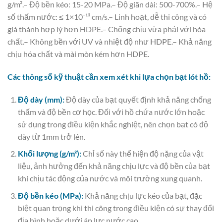
g/m².– Độ bền kéo: 15-20 MPa.– Độ giãn dài: 500-700%.– Hệ
số thấm nước: ≤ 1×10⁻¹³ cm/s.– Linh hoạt, dễ thi công và có
giá thành hợp lý hơn HDPE.– Chống chịu vừa phải với hóa
chất.– Không bền với UV và nhiệt độ như HDPE.– Khả năng
chịu hóa chất và mài mòn kém hơn HDPE.
Các thông số kỹ thuật cần xem xét khi lựa chọn bạt lót hồ:
Độ dày (mm):
Độ dày của bạt quyết định khả năng chống
thấm và độ bền cơ học. Đối với hồ chứa nước lớn hoặc
sử dụng trong điều kiện khắc nghiệt, nên chọn bạt có độ
dày từ 1mm trở lên.
Khối lượng (g/m²):
Chỉ số này thể hiện độ nặng của vật
liệu, ảnh hưởng đến khả năng chịu lực và độ bền của bạt
khi chịu tác động của nước và môi trường xung quanh.
Độ bền kéo (MPa):
Khả năng chịu lực kéo của bạt, đặc
biệt quan trọng khi thi công trong điều kiện có sự thay đổi
địa hình hoặc dưới áp lực nước cao.