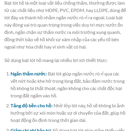
Bạt lót hồ là một loại vật liệu chống thấm, thường được làm
từ các chất liệu như HDPE, PVC, EPDM, hay LLDPE, dùng để
lót đáy và thành hồ nhằm ngăn nước rò rỉ ra ngoài. Loại bạt
này đóng vai trò quan trọng trong việc duy trì mực nước ổn
định, ngăn chặn sự thấm nước ra môi trường xung quanh,
đồng thời bảo vệ hồ khỏi sự xâm nhập của các yếu tố bên
ngoài như hóa chất hay vi sinh vật có hại.
Sử dụng bạt lót hồ mang lại nhiều lợi ích thiết thực:
Ngăn thấm nước:
Bạt lót giúp ngăn nước rò rỉ qua các
vết nứt hoặc khe hở trong lòng đất, bảo đảm nước trong
hồ không bị thất thoát, ngăn không cho các chất độc hại
trong đất ngấm vào hồ.
Tăng độ bền cho hồ:
Nhờ lớp lót này, hồ sẽ không bị ảnh
hưởng bởi sự xói mòn hoặc sự di chuyển của đất, giúp hồ
hoạt động ổn định trong thời gian dài.
Giảm chi phí bảo trì:
Sử dụng bạt lót giúp giảm thiểu việc